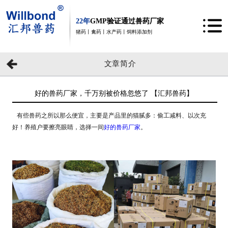
22年
GMP验证通过兽药厂家
猪药丨禽药丨水产药丨饲料添加剂
文章简介
好的兽药厂家，千万别被价格忽悠了 【汇邦兽药】
有些兽药之所以那么便宜，主要是产品里的猫腻多：偷工减料、以次充
好！
养殖户要擦亮眼睛，选择一间
好的兽药厂家
。