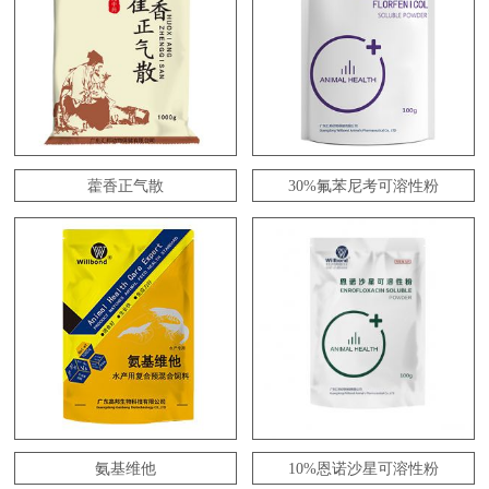
藿香正气散
30%氟苯尼考可溶性粉
氨基维他
10%恩诺沙星可溶性粉