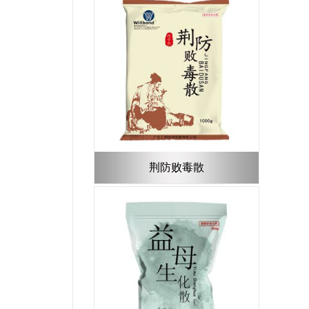
荆防败毒散