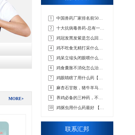
1
中国兽药厂家排名前50
强，实力说话【汇邦兽
2
十大抗病毒兽药-总有一款
药】
适合你的【汇邦兽药】
3
鸡冠发黑发紫是怎么回事
吃什么药，该怎么选择才
4
鸡不吃食无精打采什么病
合适 【汇邦兽药】
吃什么药【汇邦兽药】
5
鸡呆立缩头闭眼喂什么药
【汇邦兽药】
6
鸡食囊胀不消化怎么治，
看懂这些才知道【汇邦兽
7
鸡眼睛瞎了用什么药【汇
药】
邦兽药】
8
麻杏石甘散，猪牛羊马兔
畜用咳嗽喘气呼吸道兽药
9
养鸡必备的三种药，不知
MORE+
道的戳这里 【汇邦兽药】
10
鸡驱虫用什么药最好 【汇
邦兽药】
联系汇邦