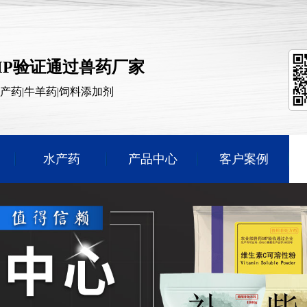
MP验证通过兽药厂家
水产药|牛羊药|饲料添加剂
水产药
产品中心
客户案例