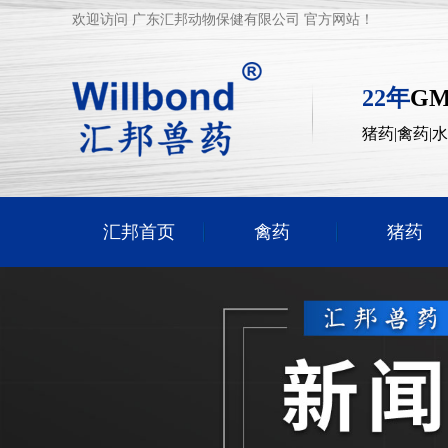
欢迎访问 广东汇邦动物保健有限公司 官方网站！
22年
G
猪药|禽药|
汇邦首页
禽药
猪药