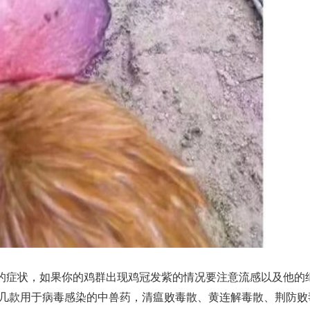
的症状，如果你的鸡群出现鸡冠发紫的情况要注意流感以及他的
几款用于病毒感染的中兽药，清瘟败毒散、黄连解毒散、荆防败