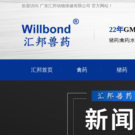
欢迎访问 广东汇邦动物保健有限公司 官方网站！
22年
G
猪药|禽药|
汇邦首页
禽药
猪药