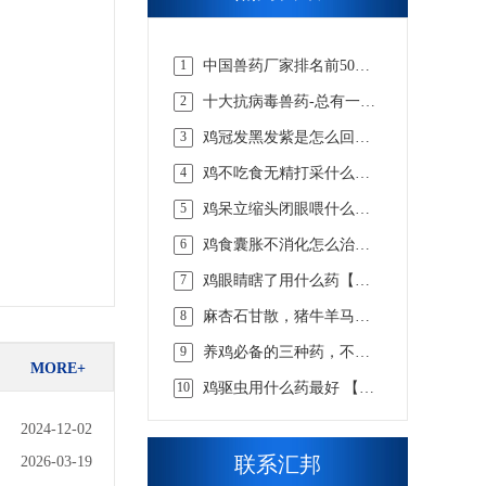
1
中国兽药厂家排名前50
强，实力说话【汇邦兽
2
十大抗病毒兽药-总有一款
药】
适合你的【汇邦兽药】
3
鸡冠发黑发紫是怎么回事
吃什么药，该怎么选择才
4
鸡不吃食无精打采什么病
合适 【汇邦兽药】
吃什么药【汇邦兽药】
5
鸡呆立缩头闭眼喂什么药
【汇邦兽药】
6
鸡食囊胀不消化怎么治，
看懂这些才知道【汇邦兽
7
鸡眼睛瞎了用什么药【汇
药】
邦兽药】
8
麻杏石甘散，猪牛羊马兔
畜用咳嗽喘气呼吸道兽药
9
养鸡必备的三种药，不知
MORE+
道的戳这里 【汇邦兽药】
10
鸡驱虫用什么药最好 【汇
邦兽药】
2024-12-02
联系汇邦
2026-03-19