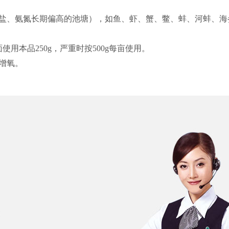
盐、氨氮长期偏高的池塘），如鱼、虾、蟹、鳖、蚌、河蚌、海
使用本品250g，严重时按500g每亩使用。
增氧。