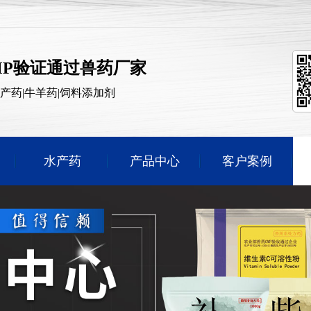
MP验证通过兽药厂家
水产药|牛羊药|饲料添加剂
水产药
产品中心
客户案例