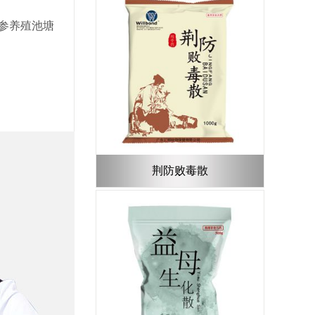
参养殖池塘
荆防败毒散