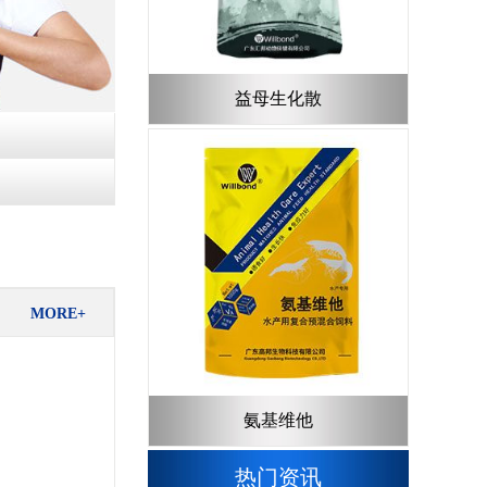
益母生化散
MORE+
氨基维他
热门资讯