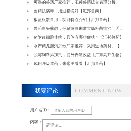
可靠的兽药厂家推荐，汇邦兽药综合表现分析。
兽药抗病毒，用过都说好【汇邦兽药】
板蓝根散兽用，功能特点介绍【汇邦兽药】
兽药白头翁散，仔猪黄白痢禽大肠杆菌病沙门氏菌
鸭传染性浆膜炎
猪附红细胞体病，具体有哪些症状？【汇邦兽药】
水产药龙胆泻肝散厂家推荐，采用道地药材。【汇
邦兽药厂】
脱霉饲料添加剂，提升养殖效益【广东高邦生物】
鹅用呼吸道药，来这里看看【汇邦兽药】
我要评论
COMMENT NOW
用户名ID：
内容：