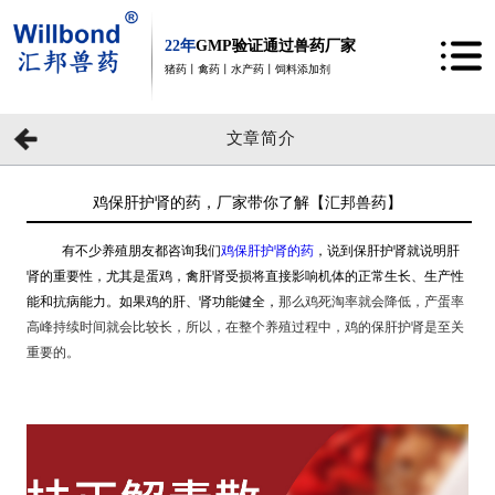
22年
GMP验证通过兽药厂家
猪药丨禽药丨水产药丨饲料添加剂
文章简介
鸡保肝护肾的药，厂家带你了解【汇邦兽药】
有不少养殖朋友都咨询我们
鸡保肝护肾的药
，说到保肝护肾就说明肝
肾的重要性，尤其是蛋鸡，禽肝肾受损将直接影响机体的正常生长、生产性
能和抗病能力。如果鸡的肝、肾功能健全，
那么鸡死淘率就会
降
低，产蛋率
高峰持续时间就会比较长
，所以，在整个养殖过程中，
鸡的
保肝护肾
是至关
重要的
。