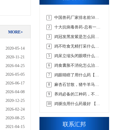
1
中国兽药厂家排名前50
强，实力说话【汇邦兽
2
十大抗病毒兽药-总有一款
药】
MORE+
适合你的【汇邦兽药】
3
鸡冠发黑发紫是怎么回事
吃什么药，该怎么选择才
4
鸡不吃食无精打采什么病
合适 【汇邦兽药】
2020-05-14
吃什么药【汇邦兽药】
5
鸡呆立缩头闭眼喂什么药
2020-11-21
【汇邦兽药】
6
鸡食囊胀不消化怎么治，
2026-04-25
看懂这些才知道【汇邦兽
2026-05-05
7
鸡眼睛瞎了用什么药【汇
药】
邦兽药】
2026-06-17
8
麻杏石甘散，猪牛羊马兔
畜用咳嗽喘气呼吸道兽药
2026-04-08
9
养鸡必备的三种药，不知
道的戳这里 【汇邦兽药】
2020-12-25
10
鸡驱虫用什么药最好 【汇
邦兽药】
2026-02-24
2020-08-25
联系汇邦
2021-04-15