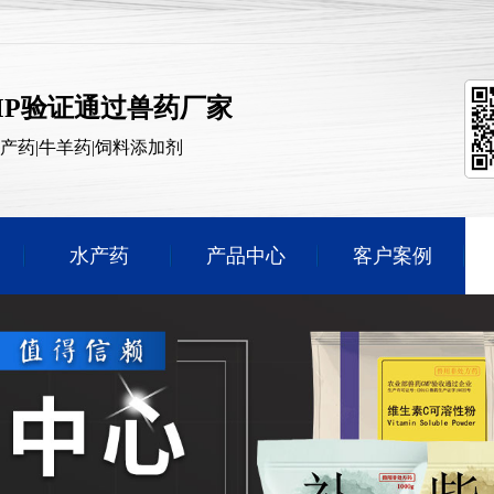
MP验证通过兽药厂家
水产药|牛羊药|饲料添加剂
水产药
产品中心
客户案例