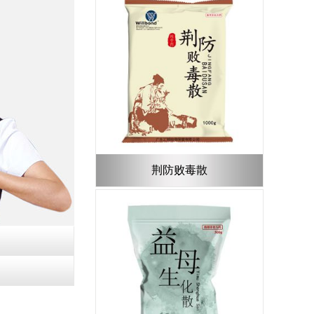
荆防败毒散