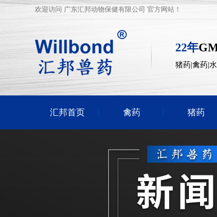
欢迎访问 广东汇邦动物保健有限公司 官方网站！
22年
G
猪药|禽药|
汇邦首页
禽药
猪药