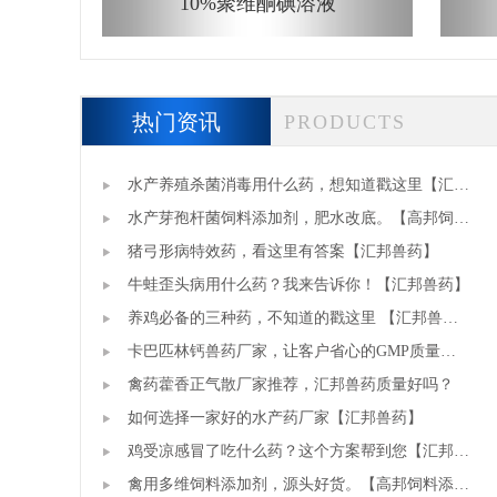
10%聚维酮碘溶液
热门资讯
PRODUCTS
水产养殖杀菌消毒用什么药，想知道戳这里【汇邦
兽药】
水产芽孢杆菌饲料添加剂，肥水改底。【高邦饲料
添加剂厂家】
猪弓形病特效药，看这里有答案【汇邦兽药】
牛蛙歪头病用什么药？我来告诉你！【汇邦兽药】
养鸡必备的三种药，不知道的戳这里 【汇邦兽
药】
卡巴匹林钙兽药厂家，让客户省心的GMP质量
【汇邦兽药】
禽药藿香正气散厂家推荐，汇邦兽药质量好吗？
如何选择一家好的水产药厂家【汇邦兽药】
鸡受凉感冒了吃什么药？这个方案帮到您【汇邦兽
药】
禽用多维饲料添加剂，源头好货。【高邦饲料添加