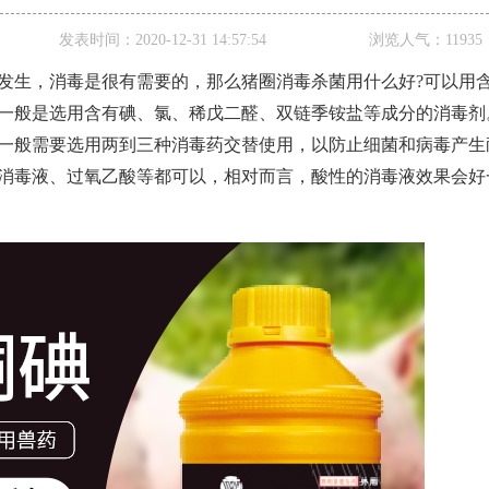
发表时间：
2020-12-31 14:57:54
浏览人气：
11935
发生，消毒是很有
需
要的，那么猪圈消毒杀菌用什么好
?可以用
一般是选用含有碘、氯、稀戊二醛、双链季铵盐等成分的消毒剂
一般需要选用两到三种消毒药交替使用，以防止细菌和病毒产生
消毒液、过氧乙酸等都可以，相对而言，酸性的消毒液效果
会
好