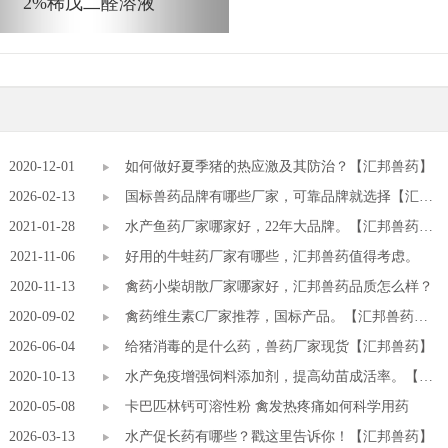
2%稀戊二醛溶液
2020-12-01
如何做好夏季猪的热应激及其防治？【汇邦兽药】
2026-02-13
国标兽药品牌有哪些厂家，可靠品牌就选择【汇邦
2021-01-28
兽药】
水产鱼药厂家哪家好，22年大品牌。【汇邦兽药
2021-11-06
厂】
好用的牛蛙药厂家有哪些，汇邦兽药值得考虑。
2020-11-13
禽药小柴胡散厂家哪家好，汇邦兽药品质怎么样？
2020-09-02
禽药维生素C厂家推荐，国标产品。【汇邦兽药
2026-06-04
厂】
给猪消毒的是什么药，兽药厂家现货【汇邦兽药】
2020-10-13
水产免疫增强饲料添加剂，提高幼苗成活率。【高
2020-05-08
邦饲料添加剂厂】
卡巴匹林钙可溶性粉 禽发热疼痛如何科学用药
2026-03-13
水产促长药有哪些？戳这里告诉你！【汇邦兽药】