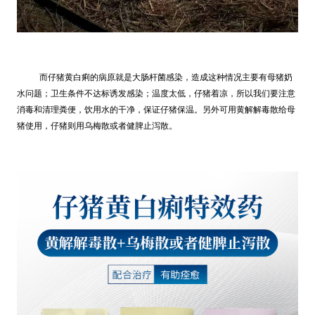
而仔猪黄白痢的病原就是大肠杆菌感染，造成这种情况主要有母猪奶
水问题；卫生条件不达标诱发感染；温度太低，仔猪着凉，所以我们要注意
消毒和清理粪便，饮用水的干净，保证仔猪保温。另外可用黄解解毒散给母
猪使用，仔猪则用乌梅散或者健脾止泻散。