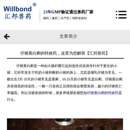
22年
GMP验证通过兽药厂家
猪药丨禽药丨水产药丨饲料添加剂
文章简介
仔猪黄白痢的特效药，这里为您解答【汇邦兽药】
仔猪黄白痢是一种由大肠杆菌引起的急性传染病专针对于新生的小
猪，它经常发生于吃奶小猪和断奶小猪的身上，尤其是哺乳仔猪为常见。一
般出生3天
天的小猪常见是黄痢，
天的小猪常见是白痢。仔猪黄白痢
-10
10-25
具有很高的传染性，一般一只发病之后很快就会整窝发病，越小的仔猪死亡
率越高。所以当猪发病的时候，很多养殖朋友都想知
仔猪黄白痢的特效药
是
什么。