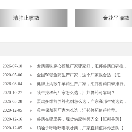
清肺止咳散
金花平喘散
2026-07-10
禽药四味穿心莲散厂家哪家好，汇邦兽药口碑推
2020-05-06
荐。
全国50强鱼药生产厂家，这个厂家很合适 【汇邦
2026-08-04
兽药】
健脾止泻散牛羊药生产厂家，汇邦兽药口碑排行。
2020-10-27
犊牛拉稀药厂家怎么选，汇邦兽药可靠吗？
2026-05-28
蛋鸡多维营养补充剂怎么选，广东高邦生物选购指
2020-12-05
南。
母牛保胎药厂家怎么选，汇邦兽药值得推荐。
2020-12-16
兽药在哪里买，现货供应种类齐全【汇邦兽药】
2020-12-05
鸡嗓子呼噜呼噜喂啥药，厂家直销值得你选购【汇