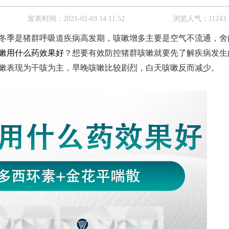
发表时间：
2021-02-03 14:11:52
浏览人气：
11243
冬季是猪群呼吸道疾病高发期，咳嗽增多主要是空气不流通，舍
嗽用什么药效果好
？想要有效防控猪群咳嗽就要先了解疾病发生
嗽表现为干咳为主，早晚咳嗽比较剧烈，白天咳嗽反而减少。