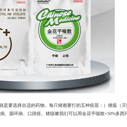
就是要选择合适的药物。
每只猪都要打的五种疫苗：）猪瘟（灭
耳病、圆环病、口蹄疫。猪咳嗽我们可以用金花平喘散
+50%
多西