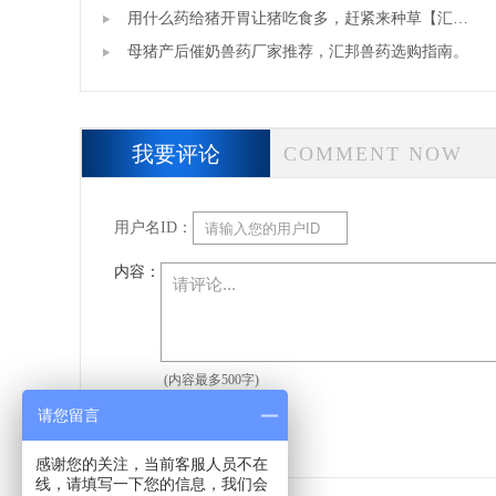
用什么药给猪开胃让猪吃食多，赶紧来种草【汇邦
兽药】
母猪产后催奶兽药厂家推荐，汇邦兽药选购指南。
我要评论
COMMENT NOW
用户名ID：
内容：
(内容最多500字)
请您留言
感谢您的关注，当前客服人员不在
线，请填写一下您的信息，我们会