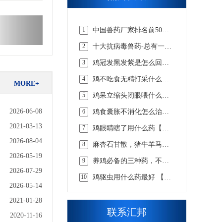
1
中国兽药厂家排名前50
强，实力说话【汇邦兽
2
十大抗病毒兽药-总有一款
药】
适合你的【汇邦兽药】
3
鸡冠发黑发紫是怎么回事
吃什么药，该怎么选择才
4
鸡不吃食无精打采什么病
合适 【汇邦兽药】
MORE+
吃什么药【汇邦兽药】
5
鸡呆立缩头闭眼喂什么药
【汇邦兽药】
2026-06-08
6
鸡食囊胀不消化怎么治，
看懂这些才知道【汇邦兽
2021-03-13
7
鸡眼睛瞎了用什么药【汇
药】
邦兽药】
2026-08-04
8
麻杏石甘散，猪牛羊马兔
畜用咳嗽喘气呼吸道兽药
2026-05-19
9
养鸡必备的三种药，不知
道的戳这里 【汇邦兽药】
2026-07-29
10
鸡驱虫用什么药最好 【汇
2026-05-14
邦兽药】
2021-01-28
联系汇邦
2020-11-16