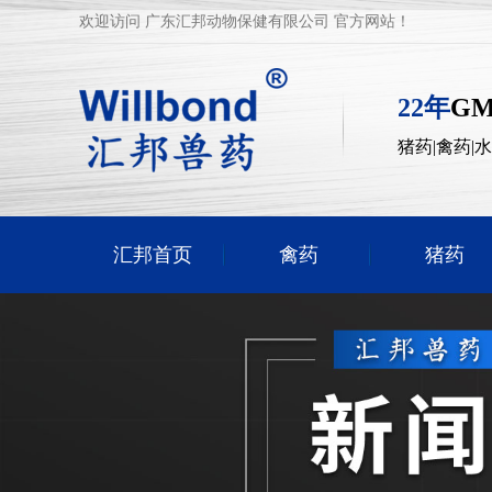
欢迎访问 广东汇邦动物保健有限公司 官方网站！
22年
G
猪药|禽药|
汇邦首页
禽药
猪药