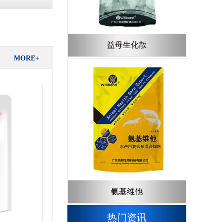
益母生化散
MORE+
氨基维他
热门资讯