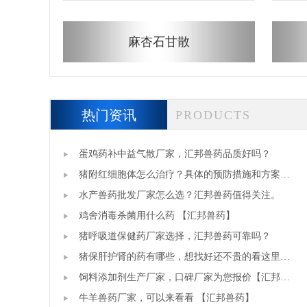
麻杏石甘散
热门资讯
PRODUCTS
蛋鸡药补中益气散厂家，汇邦兽药品质好吗？
猪附红细胞体怎么治疗？具体的预防措施和方案看
这里【汇邦兽药】
水产兽药批发厂家怎么选？汇邦兽药值得关注。
鸡舍消毒杀菌用什么药 【汇邦兽药】
猪呼吸道保健药厂家选择，汇邦兽药可靠吗？
猪保肝护肾的药有哪些，想找好还不贵的看这里
【汇邦兽药】
饲料添加剂生产厂家，口碑厂家为您报价【汇邦兽
药】
牛羊兽药厂家，可以来看看 【汇邦兽药】