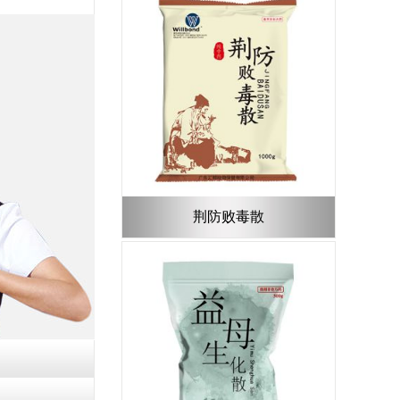
荆防败毒散