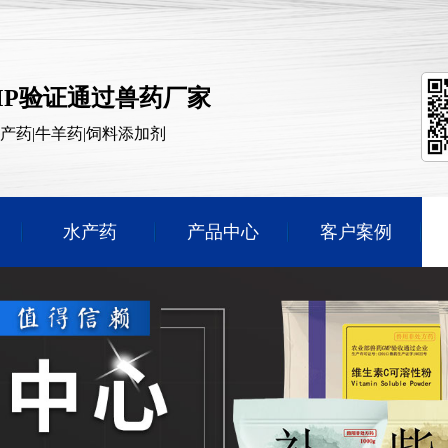
MP验证通过兽药厂家
水产药|牛羊药|饲料添加剂
水产药
产品中心
客户案例