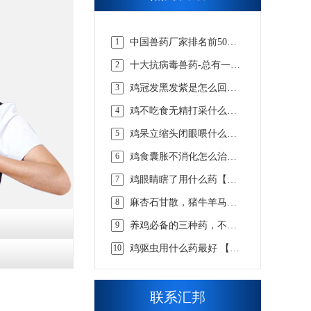
1
中国兽药厂家排名前50
强，实力说话【汇邦兽
2
十大抗病毒兽药-总有一款
药】
适合你的【汇邦兽药】
3
鸡冠发黑发紫是怎么回事
吃什么药，该怎么选择才
4
鸡不吃食无精打采什么病
合适 【汇邦兽药】
吃什么药【汇邦兽药】
5
鸡呆立缩头闭眼喂什么药
【汇邦兽药】
6
鸡食囊胀不消化怎么治，
看懂这些才知道【汇邦兽
7
鸡眼睛瞎了用什么药【汇
药】
邦兽药】
8
麻杏石甘散，猪牛羊马兔
畜用咳嗽喘气呼吸道兽药
9
养鸡必备的三种药，不知
道的戳这里 【汇邦兽药】
10
鸡驱虫用什么药最好 【汇
邦兽药】
联系汇邦