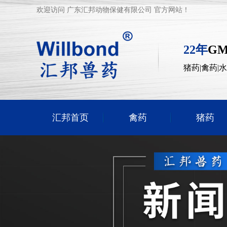
欢迎访问 广东汇邦动物保健有限公司 官方网站！
22年
G
猪药|禽药|
汇邦首页
禽药
猪药