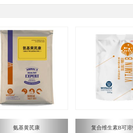
氨基黄芪康
复合维生素B可溶