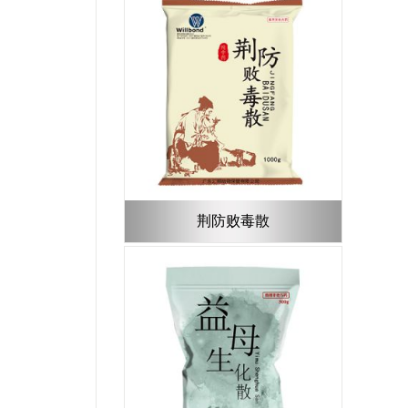
荆防败毒散