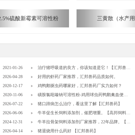
2.5%硫酸新霉素可溶性粉
三黄散（水产用
2021-01-26
治疗猪呼吸道的良方，你该知道是它！【汇邦兽
2026-04-28
药】
好用的虾药厂家推荐，汇邦兽药品质如何。
2020-12-17
鸡鸭鹅驱虫药哪家好，汇邦兽药厂实力如何？
2020-11-06
磺胺氯吡嗪钠可溶性粉-鸡用球虫药鸭鹅禽血便驱
2026-07-22
虫兽药
猪口蹄病怎么治疗，看这里了解【汇邦兽药】
2026-06-06
牛羊促生长饲料添加剂，催肥增重。【高邦饲料添
2024-12-31
加剂厂】
牛羊拉骨架饲料添加剂厂家推荐，22年品牌。【广
2026-04-14
东高邦生物】
猪退烧用什么药好 【汇邦兽药】