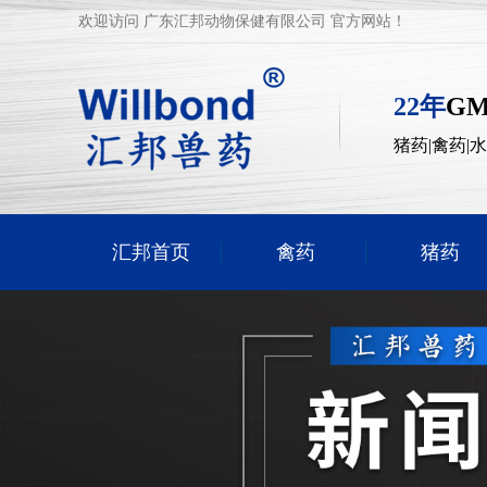
欢迎访问 广东汇邦动物保健有限公司 官方网站！
22年
G
猪药|禽药|
汇邦首页
禽药
猪药