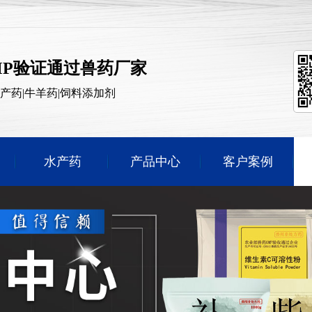
MP验证通过兽药厂家
水产药|牛羊药|饲料添加剂
水产药
产品中心
客户案例