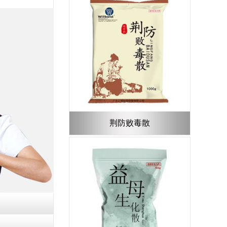
荆防败毒散