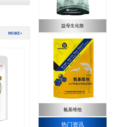
益母生化散
MORE+
氨基维他
热门资讯