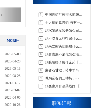
）
1
中国兽药厂家排名前50
强，实力说话【汇邦兽
2
十大抗病毒兽药-总有一款
药】
适合你的【汇邦兽药】
3
鸡冠发黑发紫是怎么回事
吃什么药，该怎么选择才
4
鸡不吃食无精打采什么病
合适 【汇邦兽药】
MORE+
吃什么药【汇邦兽药】
5
鸡呆立缩头闭眼喂什么药
【汇邦兽药】
2020-05-09
6
鸡食囊胀不消化怎么治，
看懂这些才知道【汇邦兽
2026-04-28
7
鸡眼睛瞎了用什么药【汇
药】
邦兽药】
2026-05-18
8
麻杏石甘散，猪牛羊马兔
畜用咳嗽喘气呼吸道兽药
2020-08-28
9
养鸡必备的三种药，不知
道的戳这里 【汇邦兽药】
2021-03-17
10
鸡驱虫用什么药最好 【汇
2026-03-07
邦兽药】
2026-04-06
联系汇邦
2020-10-26