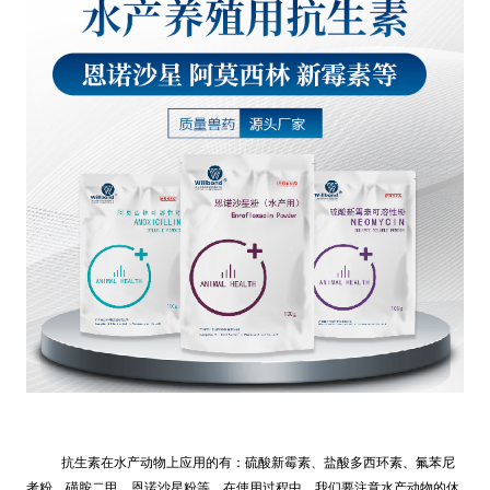
抗生素在水产动物上应用的有：硫酸新霉素、盐酸多西环素、氟苯尼
考粉、磺胺二甲、恩诺沙星粉等。在使用过程中，我们要注意水产动物的休