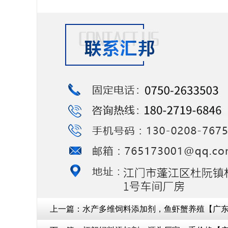
上一篇：
水产多维饲料添加剂，鱼虾蟹养殖【广