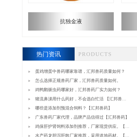
抗独金液
热门资讯
PRODUCTS
蛋鸡增蛋中兽药哪家靠谱，汇邦兽药质量如何？
怎么选择正规兽药厂家，汇邦兽药质量如何。
鸡鸭鹅驱虫药哪家好，汇邦兽药厂实力如何？
猪流鼻涕用什么药好，不会选白忙活 【汇邦兽
药】
哪些是添加剂预混合饲料？【汇邦兽药】
广东兽药厂家代理，品牌产品信得过【汇邦兽药】
鸡保肝护肾饲料添加剂推荐，厂家现货供应。【广
东高邦生物】
水产药龙胆泻肝散厂家推荐，采用道地药材。【汇