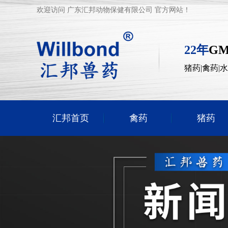
欢迎访问 广东汇邦动物保健有限公司 官方网站！
22年
G
猪药|禽药|
汇邦首页
禽药
猪药