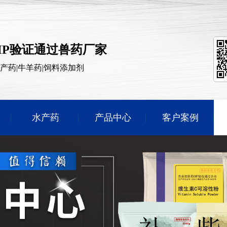
MP验证通过兽药厂家
水产药|牛羊药|饲料添加剂
水产药
产品中心
客户案例