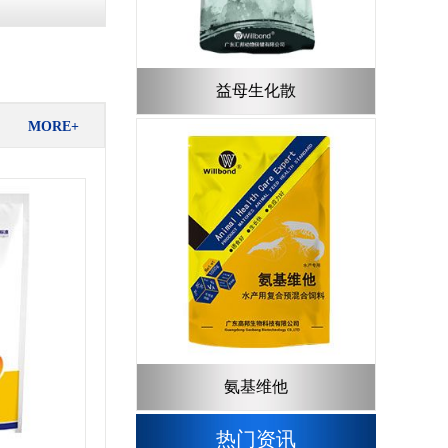
益母生化散
MORE+
氨基维他
热门资讯