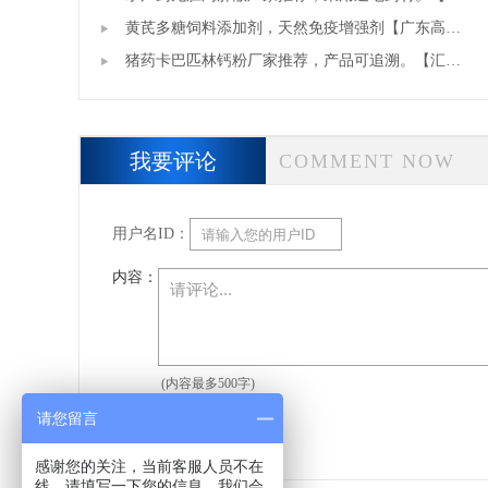
邦兽药厂】
黄芪多糖饲料添加剂，天然免疫增强剂【广东高邦
生物】
猪药卡巴匹林钙粉厂家推荐，产品可追溯。【汇邦
兽药厂】
我要评论
COMMENT NOW
用户名ID：
内容：
(内容最多500字)
请您留言
感谢您的关注，当前客服人员不在
线，请填写一下您的信息，我们会