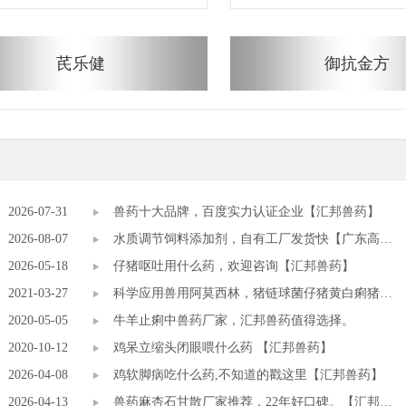
芪乐健
御抗金方
2026-07-31
兽药十大品牌，百度实力认证企业【汇邦兽药】
2026-08-07
水质调节饲料添加剂，自有工厂发货快【广东高邦
2026-05-18
生物】
仔猪呕吐用什么药，欢迎咨询【汇邦兽药】
2021-03-27
科学应用兽用阿莫西林，猪链球菌仔猪黄白痢猪丹
2020-05-05
毒禽大肠杆菌
牛羊止痢中兽药厂家，汇邦兽药值得选择。
2020-10-12
鸡呆立缩头闭眼喂什么药 【汇邦兽药】
2026-04-08
鸡软脚病吃什么药,不知道的戳这里【汇邦兽药】
2026-04-13
兽药麻杏石甘散厂家推荐，22年好口碑。【汇邦兽