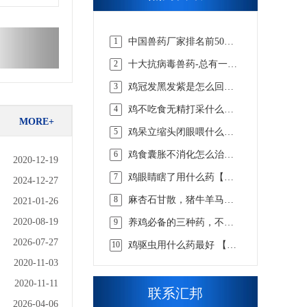
1
中国兽药厂家排名前50
强，实力说话【汇邦兽
2
十大抗病毒兽药-总有一款
药】
适合你的【汇邦兽药】
3
鸡冠发黑发紫是怎么回事
吃什么药，该怎么选择才
4
鸡不吃食无精打采什么病
合适 【汇邦兽药】
MORE+
吃什么药【汇邦兽药】
5
鸡呆立缩头闭眼喂什么药
【汇邦兽药】
6
鸡食囊胀不消化怎么治，
2020-12-19
看懂这些才知道【汇邦兽
7
鸡眼睛瞎了用什么药【汇
药】
2024-12-27
邦兽药】
8
麻杏石甘散，猪牛羊马兔
2021-01-26
畜用咳嗽喘气呼吸道兽药
2020-08-19
9
养鸡必备的三种药，不知
道的戳这里 【汇邦兽药】
2026-07-27
10
鸡驱虫用什么药最好 【汇
邦兽药】
2020-11-03
2020-11-11
联系汇邦
2026-04-06