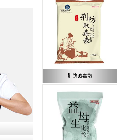
荆防败毒散