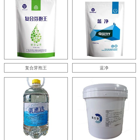
复合芽孢王
蓝净