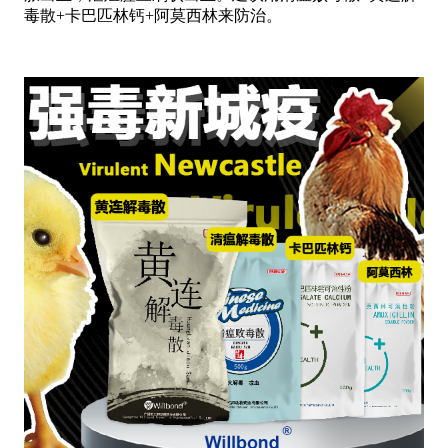
毒散+卡巴匹林钙
+阿莫西林
来防治。