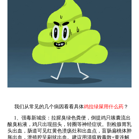
我们从常见的几个病因看看具体
鸡拉绿屎用什么药
？
1、强毒新城疫：拉腥臭绿色粪便，倒提鸡只嗉囊流出
酸臭粘液，鸡只出现扭头，转圈等神经症状。剖检腺胃乳
头出血，肠道可见红黄色溃疡
灶和出血点，盲肠扁桃体肿
胀出血，泄殖腔呈刷状出血。建议用
清瘟败毒散+黄连解