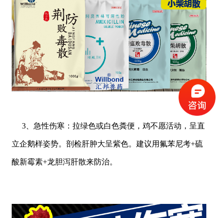
3、急性伤寒：拉绿色或白色粪便，鸡不愿活动，呈直
立企鹅样姿势。剖检肝肿大呈紫色。建议用氟苯尼考+硫
酸新霉素+龙胆泻肝散
来防治
。