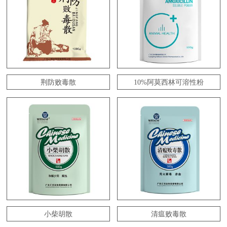
荆防败毒散
10%阿莫西林可溶性粉
小柴胡散
清瘟败毒散