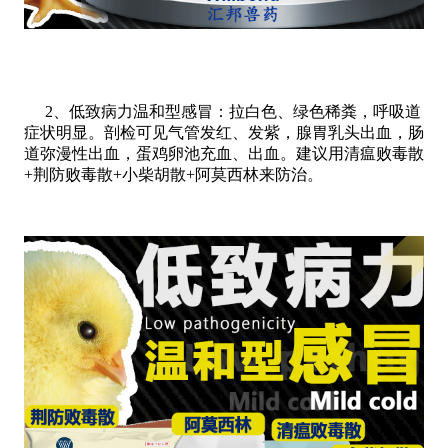
2、低致病力温和型感冒：拉白色、绿色稀粪，呼吸道
症状明显。剖检可见气管发红、发紫，腺胃乳头出血，肠
道弥漫性出血，蛋鸡卵池充
血、出血。建议用
清瘟败毒散
+荆防败毒散+小柴胡散+阿莫西林来防治
。