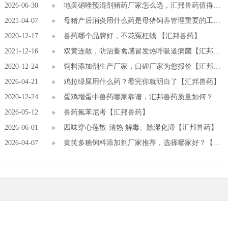
2026-06-30
地美硝唑预混剂猪药厂家怎么选，汇邦兽药值得信
2021-04-07
赖。
母猪产后消炎用什么药是母猪饲养管理重要的工作
2020-12-17
【汇邦兽药】
兽药哪个品牌好，不花冤枉钱 【汇邦兽药】
2021-12-16
双黄连散，防治畜禽感冒发热呼吸道病菌【汇邦兽
2020-12-24
药】
饲料添加剂生产厂家，口碑厂家为您报价【汇邦兽
2026-04-21
药】
鸡拉绿屎用什么药？看完你就明白了【汇邦兽药】
2020-12-24
蛋鸡增蛋中兽药哪家靠谱，汇邦兽药质量如何？
2026-05-12
兽药氟苯尼考【汇邦兽药】
2026-06-01
四味穿心莲散-清热 解毒、除湿化滞【汇邦兽药】
2026-04-07
黄芪多糖饲料添加剂厂家推荐，选择哪家好？【广
东高邦生物】