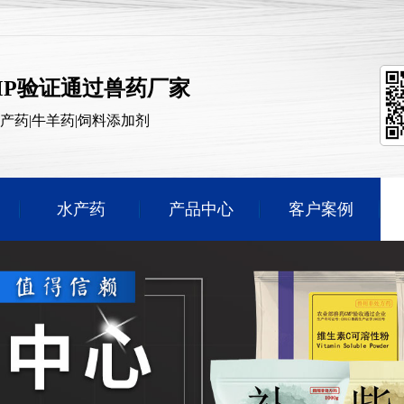
MP验证通过兽药厂家
水产药|牛羊药|饲料添加剂
水产药
产品中心
客户案例