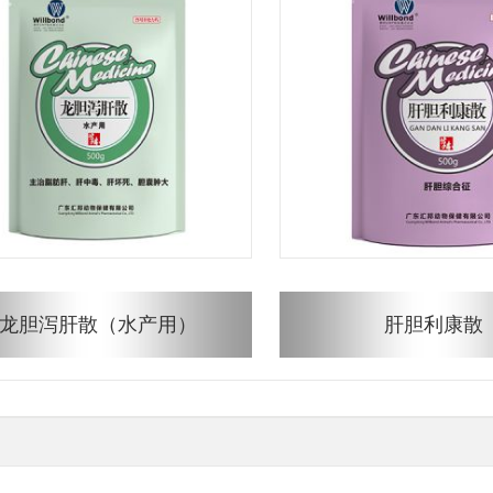
龙胆泻肝散（水产用）
肝胆利康散