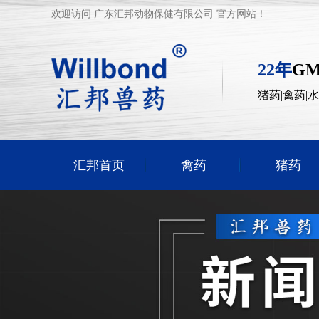
欢迎访问 广东汇邦动物保健有限公司 官方网站！
22年
G
猪药|禽药|
汇邦首页
禽药
猪药