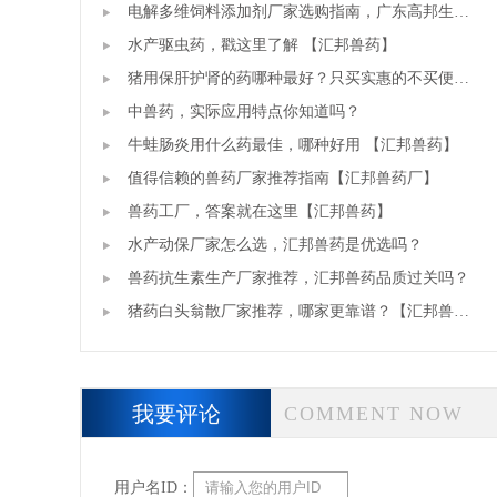
电解多维饲料添加剂厂家选购指南，广东高邦生物
实力分析。
水产驱虫药，戳这里了解 【汇邦兽药】
猪用保肝护肾的药哪种最好？只买实惠的不买便宜
的【汇邦兽药】
中兽药，实际应用特点你知道吗？
牛蛙肠炎用什么药最佳，哪种好用 【汇邦兽药】
值得信赖的兽药厂家推荐指南【汇邦兽药厂】
兽药工厂，答案就在这里【汇邦兽药】
水产动保厂家怎么选，汇邦兽药是优选吗？
兽药抗生素生产厂家推荐，汇邦兽药品质过关吗？
猪药白头翁散厂家推荐，哪家更靠谱？【汇邦兽药
厂】
我要评论
COMMENT NOW
用户名ID：