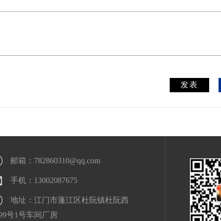
发表
邮箱：
782860310@qq.com
手机：
13002087675
地址：
江门市蓬江区杜阮镇杜阮西
99号1号车间厂房