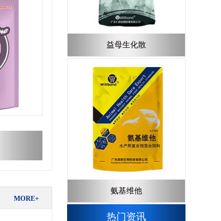
益母生化散
氨基维他
MORE+
热门资讯