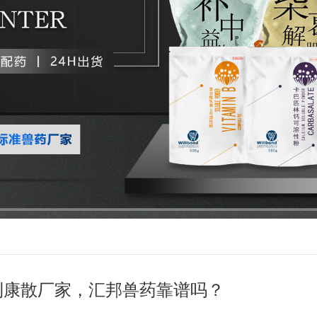
利康散厂家，汇邦兽药靠谱吗？