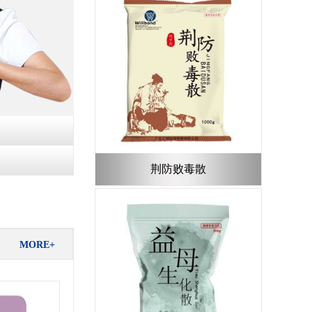
荆防败毒散
MORE+