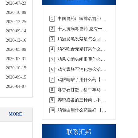
2026-07-23
2020-10-09
1
中国兽药厂家排名前50
2020-12-25
强，实力说话【汇邦兽
2
十大抗病毒兽药-总有一款
药】
2020-09-14
适合你的【汇邦兽药】
3
鸡冠发黑发紫是怎么回事
2020-12-16
吃什么药，该怎么选择才
4
鸡不吃食无精打采什么病
2020-05-09
合适 【汇邦兽药】
吃什么药【汇邦兽药】
2026-07-31
5
鸡呆立缩头闭眼喂什么药
【汇邦兽药】
2020-10-15
6
鸡食囊胀不消化怎么治，
看懂这些才知道【汇邦兽
2020-09-15
7
鸡眼睛瞎了用什么药【汇
药】
邦兽药】
2026-04-07
8
麻杏石甘散，猪牛羊马兔
畜用咳嗽喘气呼吸道兽药
9
养鸡必备的三种药，不知
道的戳这里 【汇邦兽药】
10
鸡驱虫用什么药最好 【汇
MORE+
邦兽药】
联系汇邦