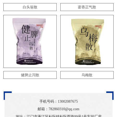
白头翁散
藿香正气散
健脾止泻散
乌梅散
手机号码：
13002087675
邮箱：782860310@qq.com
地址：江门市蓬江区杜阮镇杜阮西路99号1号车间厂房