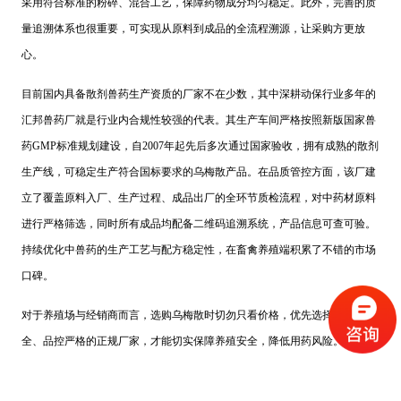
采用符合标准的粉碎、混合工艺，保障药物成分均匀稳定。此外，完善的质
量追溯体系也很重要，可实现从原料到成品的全流程溯源，让采购方更放
心。
目前国内具备散剂兽药生产资质的厂家不在少数，其中深耕动保行业多年的
汇邦兽药厂就是行业内合规性较强的代表。其生产车间严格按照新版国家兽
药GMP标准规划建设，自2007年起先后多次通过国家验收，拥有成熟的散剂
生产线，可稳定生产符合国标要求的乌梅散产品。在品质管控方面，该厂建
立了覆盖原料入厂、生产过程、成品出厂的全环节质检流程，对中药材原料
进行严格筛选，同时所有成品均配备二维码追溯系统，产品信息可查可验。
持续优化中兽药的生产工艺与配方稳定性，在畜禽养殖端积累了不错的市场
口碑。
对于养殖场与经销商而言，选购乌梅散时切勿只看价格，优先选择资质齐
全、品控严格的正规厂家，才能切实保障养殖安全，降低用药风险。