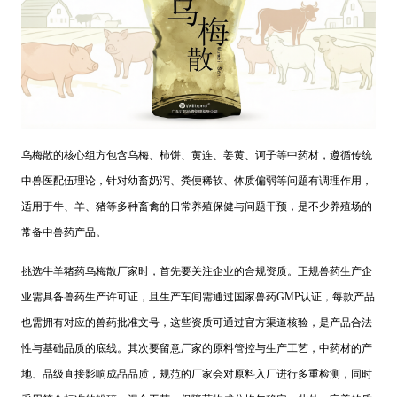
乌梅散的核心组方包含乌梅、柿饼、黄连、姜黄、诃子等中药材，遵循传统
中兽医配伍理论，针对幼畜奶泻、粪便稀软、体质偏弱等问题有调理作用，
适用于牛、羊、猪等多种畜禽的日常养殖保健与问题干预，是不少养殖场的
常备中兽药产品。
挑选牛羊猪药乌梅散厂家时，首先要关注企业的合规资质。正规兽药生产企
业需具备兽药生产许可证，且生产车间需通过国家兽药GMP认证，每款产品
也需拥有对应的兽药批准文号，这些资质可通过官方渠道核验，是产品合法
性与基础品质的底线。其次要留意厂家的原料管控与生产工艺，中药材的产
地、品级直接影响成品品质，规范的厂家会对原料入厂进行多重检测，同时