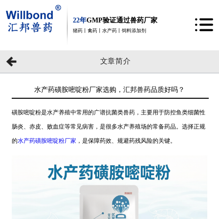
22年
GMP验证通过兽药厂家
猪药丨禽药丨水产药丨饲料添加剂
文章简介
水产药磺胺嘧啶粉厂家选购，汇邦兽药品质好吗？
磺胺嘧啶粉是水产养殖中常用的广谱抗菌类兽药，主要用于防控鱼类细菌性
肠炎、赤皮、败血症等常见病害，是很多水产养殖场的常备药品。选择正规
的
水产药磺胺嘧啶粉厂家
，是保障药效、规避药残风险的关键。