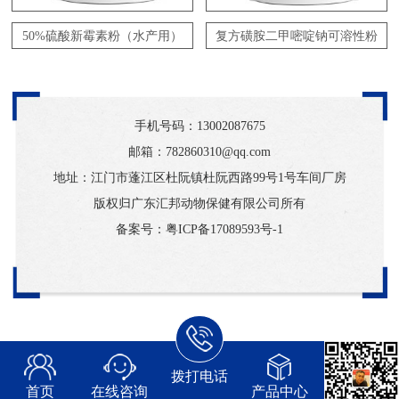
50%硫酸新霉素粉（水产用）
复方磺胺二甲嘧啶钠可溶性粉
手机号码：
13002087675
邮箱：782860310@qq.com
地址：江门市蓬江区杜阮镇杜阮西路99号1号车间厂房
版权归广东汇邦动物保健有限公司所有
备案号：
粤ICP备17089593号-1
拨打电话
首页
在线咨询
产品中心
常见问题