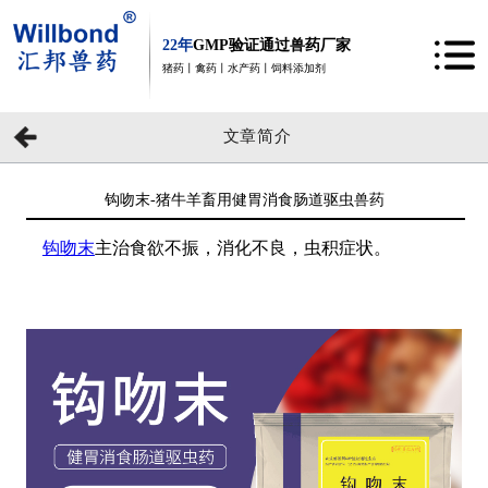
22年
GMP验证通过兽药厂家
猪药丨禽药丨水产药丨饲料添加剂
文章简介
钩吻末-猪牛羊畜用健胃消食肠道驱虫兽药
钩吻末
主治食欲不振，消化不良，虫积症状。