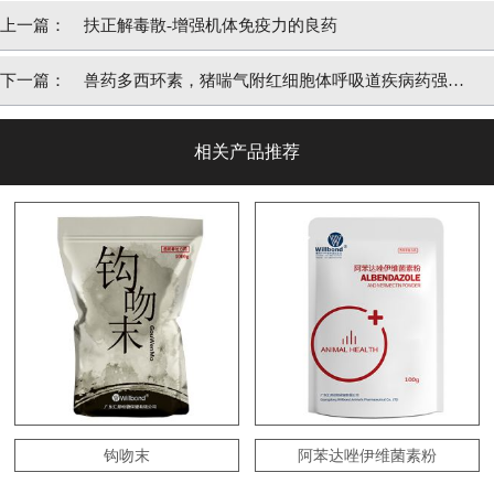
上一篇：
扶正解毒散-增强机体免疫力的良药
下一篇：
兽药多西环素，猪喘气附红细胞体呼吸道疾病药强力
霉素
相关产品推荐
钩吻末
阿苯达唑伊维菌素粉