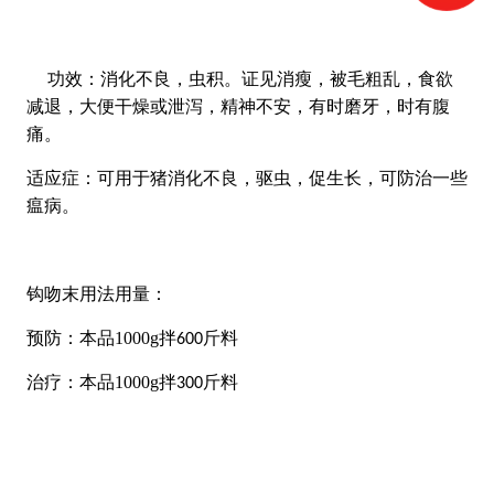
功效：消化不良，虫积。证见消瘦，被毛粗乱，食欲
减退，大便干燥或泄泻，精神不安，有时磨牙，时有腹
痛。
适应症：可用于猪消化不良，驱虫，促生长，可防治一些
瘟病。
钩吻末用法用量：
预防：本品1000g拌
斤料
600
治疗：本品1000g拌
斤料
300