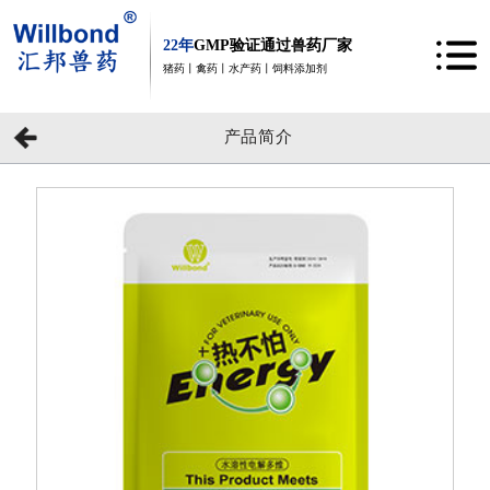
22年
GMP验证通过兽药厂家
猪药丨禽药丨水产药丨饲料添加剂
产品简介