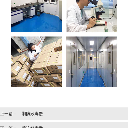
上一篇：
荆防败毒散