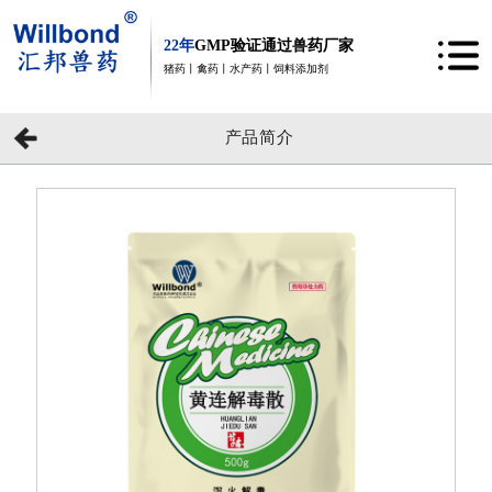
22年
GMP验证通过兽药厂家
猪药丨禽药丨水产药丨饲料添加剂
产品简介