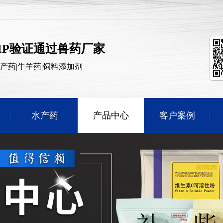
MP验证通过兽药厂家
水产药|牛羊药|饲料添加剂
水产药
产品中心
客户案例