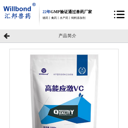
22年
GMP验证通过兽药厂家
猪药丨禽药丨水产药丨饲料添加剂
产品简介