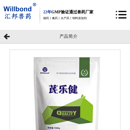
22年
GMP验证通过兽药厂家
猪药丨禽药丨水产药丨饲料添加剂
产品简介