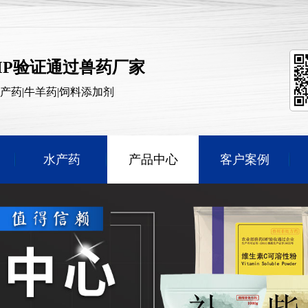
MP验证通过兽药厂家
水产药|牛羊药|饲料添加剂
水产药
产品中心
客户案例