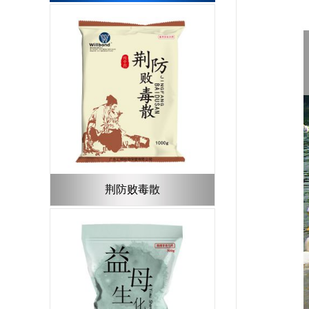
荆防败毒散