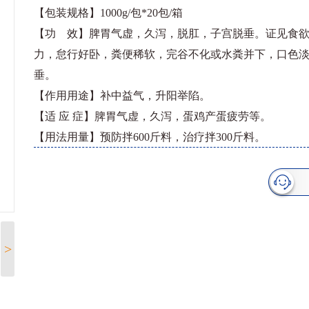
【包装规格】1000g/包*20包/箱
【功 效】脾胃气虚，久泻，脱肛，子宫脱垂。证见食
力，怠行好卧，粪便稀软，完谷不化或水粪并下，口色
垂。
【作用用途】补中益气，升阳举陷。
【适 应 症】脾胃气虚，久泻，蛋鸡产蛋疲劳等。
【用法用量】预防拌600斤料，治疗拌300斤料。
>