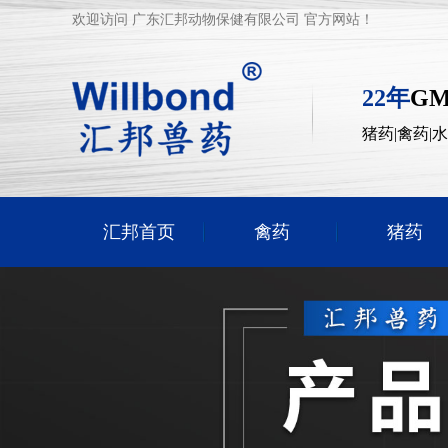
欢迎访问 广东汇邦动物保健有限公司 官方网站！
22年
G
猪药|禽药|
汇邦首页
禽药
猪药