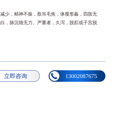
欲减少，精神不振，肷吊毛焦，体瘦形羸，四肢无
淡白，脉沉细无力。严重者，久泻，脱肛或子宫脱
立即咨询
13002087675