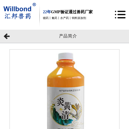
22年
GMP验证通过兽药厂家
猪药丨禽药丨水产药丨饲料添加剂
产品简介