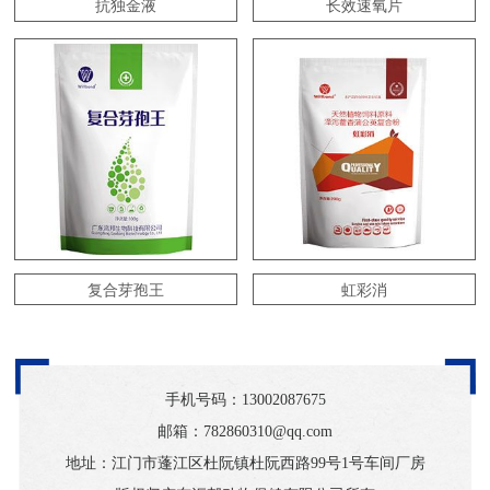
抗独金液
长效速氧片
复合芽孢王
虹彩消
手机号码：
13002087675
邮箱：782860310@qq.com
地址：江门市蓬江区杜阮镇杜阮西路99号1号车间厂房