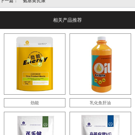
下一篇：
氨基黄芪康
相关产品推荐
劲能
乳化鱼肝油