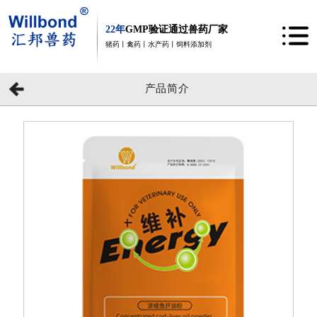
22年
GMP验证通过兽药厂家
猪药丨禽药丨水产药丨饲料添加剂
产品简介