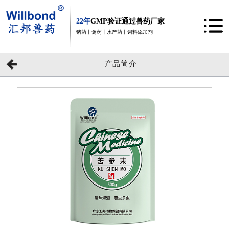
22年
GMP验证通过兽药厂家
猪药丨禽药丨水产药丨饲料添加剂
产品简介