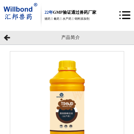
22年
GMP验证通过兽药厂家
猪药丨禽药丨水产药丨饲料添加剂
产品简介