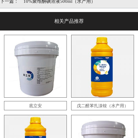
下一篇：
10%聚维酮碘溶液500ml（水产用）
相关产品推荐
底立安
戊二醛苯扎溴铵（水产用）