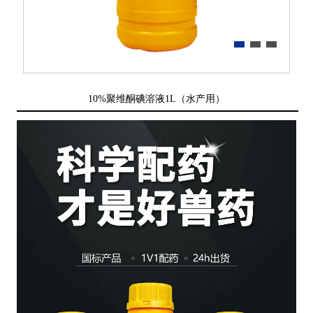
10%聚维酮碘溶液1L（水产用）