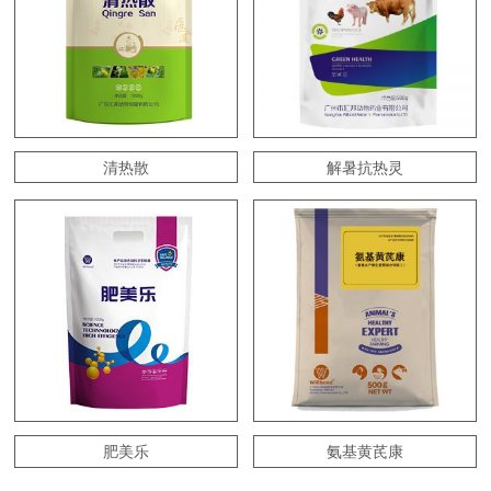
清热散
解暑抗热灵
肥美乐
氨基黄芪康