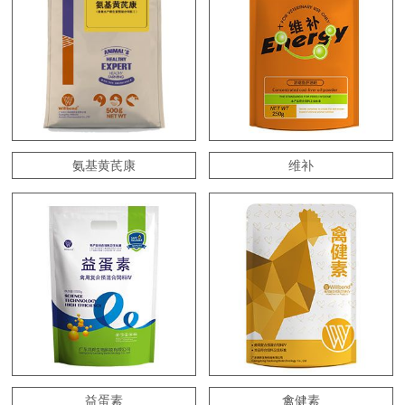
氨基黄芪康
维补
益蛋素
禽健素