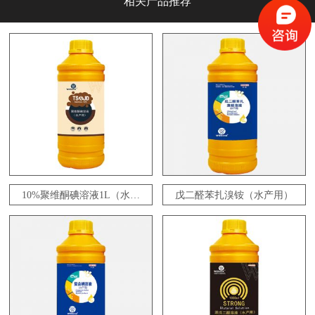
相关产品推荐
10%聚维酮碘溶液1L（水产
戊二醛苯扎溴铵（水产用）
用）