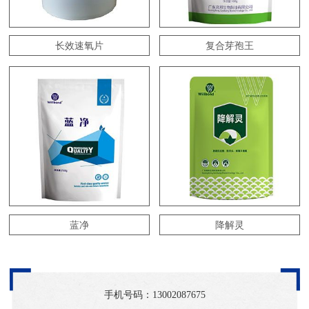
长效速氧片
复合芽孢王
蓝净
降解灵
手机号码：
13002087675