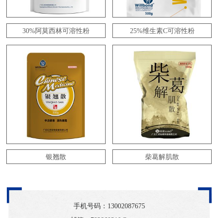
30%阿莫西林可溶性粉
25%维生素C可溶性粉
银翘散
柴葛解肌散
手机号码：
13002087675