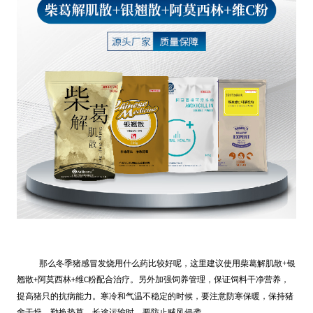
那么冬季猪感冒发烧用什么药比较好呢，这里建议使用柴葛解肌散+银
翘散
阿莫西林
维
粉配合治疗。另外加强饲养管理，保证饲料干净营养，
+
+
C
提高猪只的抗病能力。寒冷和气温不稳定的时候，要注意防寒保暖，保持猪
舍干燥，勤换垫草。长途运输时，要防止贼风侵袭。