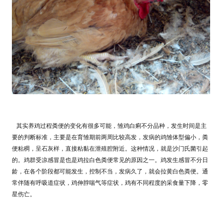
其实养鸡过程粪便的变化有很多可能，
雏鸡白痢不分品种，发生时间是主
要的判断标准，主要是在育雏期前两周比较高发，发病的鸡雏体型偏小，粪
便粘稠，呈石灰样，直接粘黏在泄殖腔附近。这种情况，就是沙门氏菌引起
的。鸡群
受凉
感冒是也是鸡拉白色粪便常见的原因之一。鸡发生感冒不分日
龄，在各个阶段都可能发生，控制不当，发病久了，就会拉黄白色粪便。通
常
伴随有呼吸道症状，鸡伸脖喘气等症状，鸡有不同程度的采食量下降，零
星伤亡。