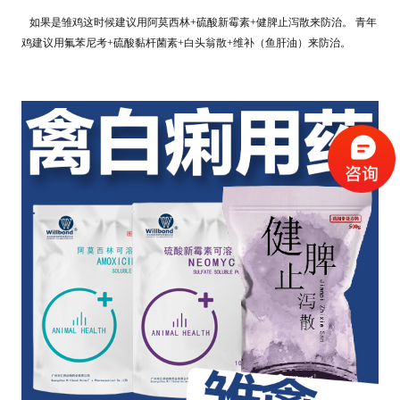
如果是
雏鸡
这时候建议用阿莫西林+硫酸新霉素+健脾止泻散来防治。 青年
鸡建议用氟苯尼考+硫酸黏杆菌素+白头翁散+维补（鱼肝油）来防治。