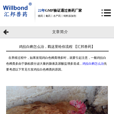
22年
GMP验证通过兽药厂家
猪药丨禽药丨水产药丨饲料添加剂
文章简介
鸡拉白痢怎么治，戳这里给你流程 【汇邦兽药】
在养殖过程中，如果发现鸡白色稀粪增多时，就要引起注意，一般鸡拉白
色稀粪多由于肠粘膜分泌大量的肠液及尿酸盐增多造成，
鸡拉白痢怎么治
先
要考虑以下常见引发鸡拉白色稀粪的原因。