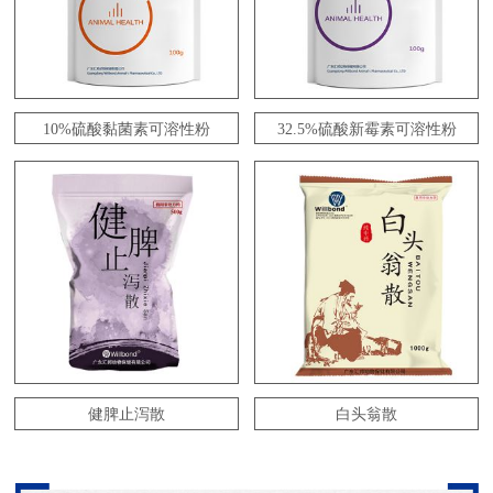
10%硫酸黏菌素可溶性粉
32.5%硫酸新霉素可溶性粉
健脾止泻散
白头翁散