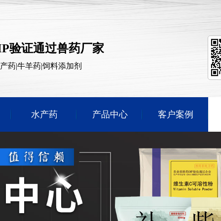
MP验证通过兽药厂家
水产药|牛羊药|饲料添加剂
水产药
产品中心
客户案例