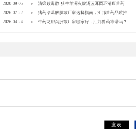
2020-09-05
药】
清瘟败毒散-猪牛羊泻火腹泻蓝耳圆环清瘟兽药
2026-07-22
猪药柴葛解肌散厂家选择指南，汇邦兽药品质推
2026-04-24
荐。
牛药龙胆泻肝散厂家哪家好，汇邦兽药靠谱吗？
发表