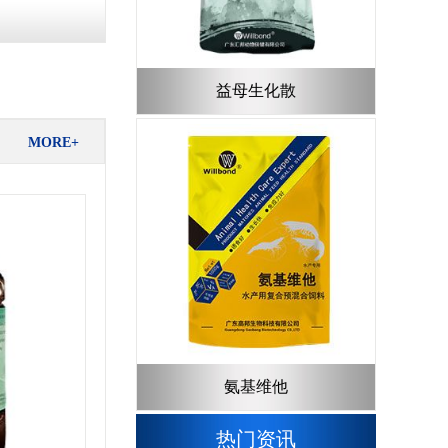
益母生化散
MORE+
氨基维他
热门资讯