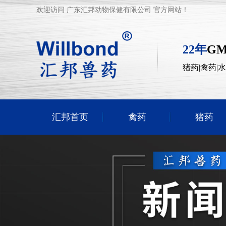
欢迎访问 广东汇邦动物保健有限公司 官方网站！
22年
G
猪药|禽药|
汇邦首页
禽药
猪药