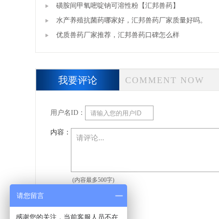
药]
磺胺间甲氧嘧啶钠可溶性粉【汇邦兽药】
水产养殖抗菌药哪家好，汇邦兽药厂家质量好吗。
优质兽药厂家推荐，汇邦兽药口碑怎么样
我要评论
COMMENT NOW
用户名ID：
内容：
(内容最多500字)
请您留言
感谢您的关注，当前客服人员不在