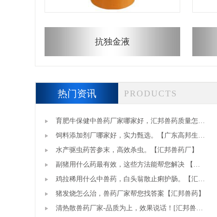
抗独金液
热门资讯
PRODUCTS
育肥牛保健中兽药厂家哪家好，汇邦兽药质量怎么
样？
饲料添加剂厂哪家好，实力甄选。【广东高邦生
物】
水产驱虫药苦参末，高效杀虫。【汇邦兽药厂】
副猪用什么药最有效，这些方法能帮您解决 【汇
邦兽药】
鸡拉稀用什么中兽药，白头翁散止痢护肠。【汇邦
兽药厂】
猪发烧怎么治，兽药厂家帮您找答案【汇邦兽药】
清热散兽药厂家-品质为上，效果说话！[汇邦兽