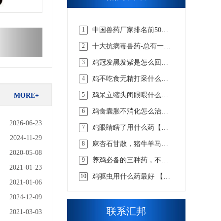
1
中国兽药厂家排名前50
强，实力说话【汇邦兽
2
十大抗病毒兽药-总有一款
药】
适合你的【汇邦兽药】
3
鸡冠发黑发紫是怎么回事
吃什么药，该怎么选择才
4
鸡不吃食无精打采什么病
合适 【汇邦兽药】
吃什么药【汇邦兽药】
5
鸡呆立缩头闭眼喂什么药
MORE+
【汇邦兽药】
6
鸡食囊胀不消化怎么治，
看懂这些才知道【汇邦兽
2026-06-23
7
鸡眼睛瞎了用什么药【汇
药】
邦兽药】
2024-11-29
8
麻杏石甘散，猪牛羊马兔
2020-05-08
畜用咳嗽喘气呼吸道兽药
9
养鸡必备的三种药，不知
2021-01-23
道的戳这里 【汇邦兽药】
10
鸡驱虫用什么药最好 【汇
2021-01-06
邦兽药】
2024-12-09
联系汇邦
2021-03-03