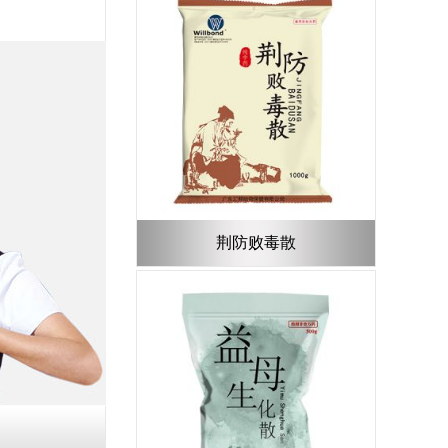
荆防败毒散