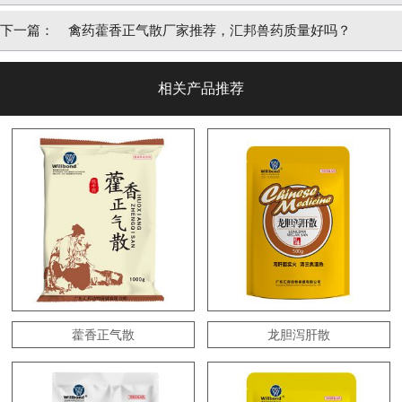
下一篇：
禽药藿香正气散厂家推荐，汇邦兽药质量好吗？
相关产品推荐
藿香正气散
龙胆泻肝散