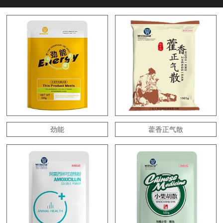
劲能
藿香正气散