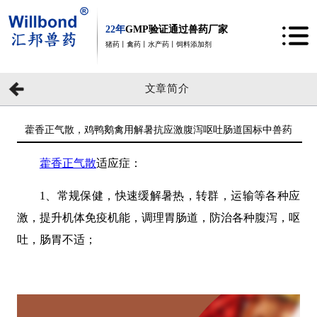
22年
GMP验证通过兽药厂家
猪药丨禽药丨水产药丨饲料添加剂
文章简介
藿香正气散，鸡鸭鹅禽用解暑抗应激腹泻呕吐肠道国标中兽药
藿香正气散
适应症：
1、常规保健，快速缓解暑热，转群，运输等各种应
激，提升机体免疫机能，调理胃肠道，防治各种腹泻，呕
吐，肠胃不适；