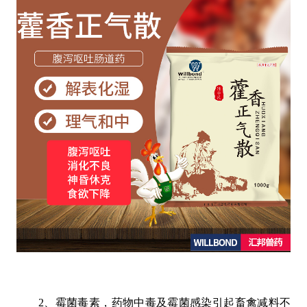
2、霉菌毒素，药物中毒及霉菌感染引起畜禽减料不