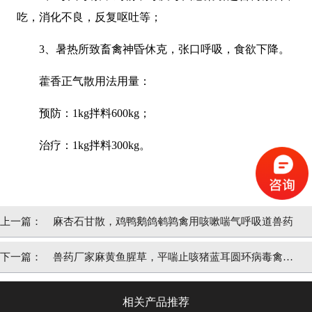
吃，消化不良，反复呕吐等；
3、暑热所致畜禽神昏休克，张口呼吸，食欲下降。
藿香正气散用法用量：
预防：1kg拌料600kg；
治疗：1kg拌料300kg。
上一篇：
麻杏石甘散，鸡鸭鹅鸽鹌鹑禽用咳嗽喘气呼吸道兽药
下一篇：
兽药厂家麻黄鱼腥草，平喘止咳猪蓝耳圆环病毒禽肺
热咳嗽支气管炎
相关产品推荐