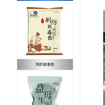
荆防败毒散