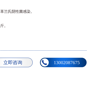
和革兰氏阴性菌感染。
0斤。
立即咨询
13002087675