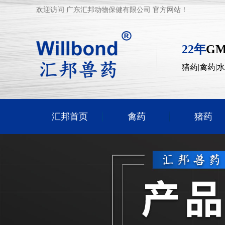
欢迎访问 广东汇邦动物保健有限公司 官方网站！
22年
G
猪药|禽药|
汇邦首页
禽药
猪药