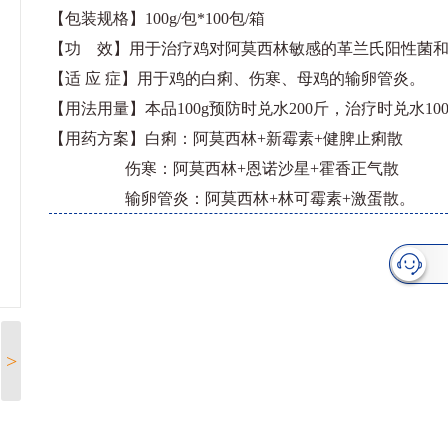
【包装规格】100g/包*100包/箱
【功 效】用于治疗鸡对阿莫西林敏感的革兰氏阳性菌
【适 应 症】用于鸡的白痢、伤寒、母鸡的输卵管炎。
【用法用量】本品100g预防时兑水200斤，治疗时兑水10
【用药方案】白痢：阿莫西林+新霉素+健脾止痢散
伤寒：阿莫西林+恩诺沙星+霍香正气散
输卵管炎：阿莫西林+林可霉素+激蛋散。
>