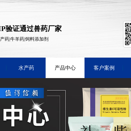
MP验证通过兽药厂家
水产药|牛羊药|饲料添加剂
水产药
产品中心
客户案例