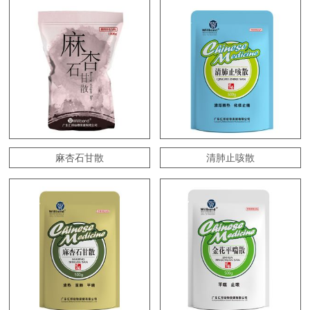
麻杏石甘散
清肺止咳散