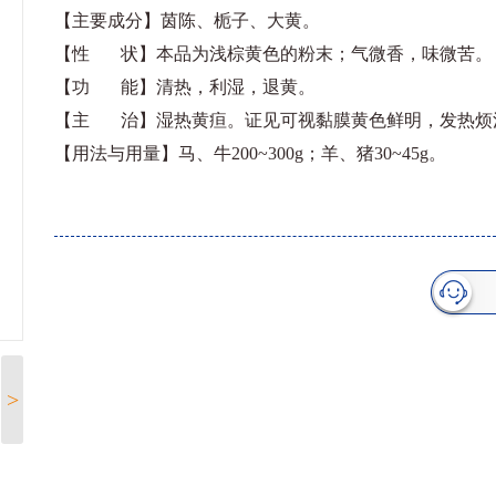
【主要成分】茵陈、栀子、大黄。
【性 状】本品为浅棕黄色的粉末；气微香，味微苦。
【功 能】清热，利湿，退黄。
【主 治】湿热黄疸。证见可视黏膜黄色鲜明，发热烦
【用法与用量】马、牛200~300g；羊、猪30~45g。
>