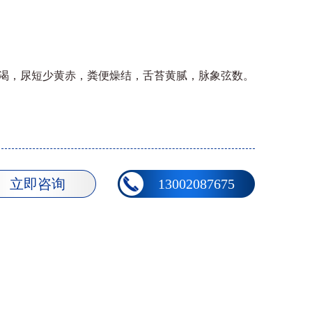
渴，尿短少黄赤，粪便燥结，舌苔黄腻，脉象弦数。
立即咨询
13002087675