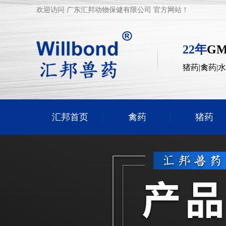
欢迎访问 广东汇邦动物保健有限公司 官方网站！
22年
G
猪药|禽药|
汇邦首页
禽药
猪药