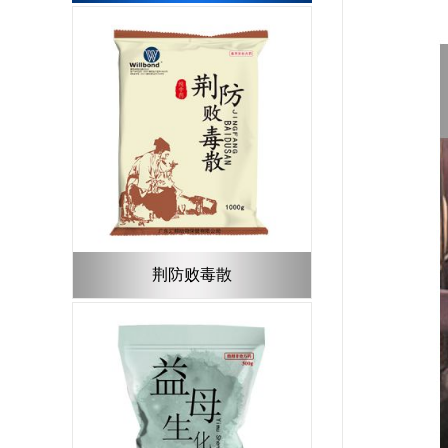
荆防败毒散