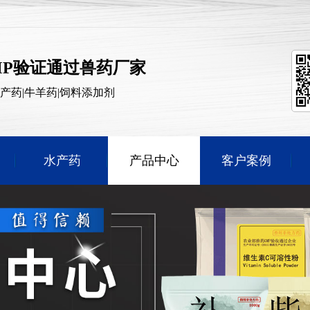
MP验证通过兽药厂家
水产药|牛羊药|饲料添加剂
水产药
产品中心
客户案例