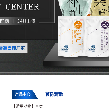
茵陈蒿散
产品中心
【适用动物】畜类