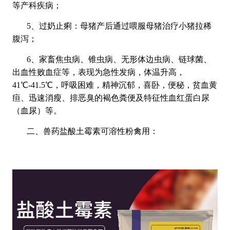
等产科疾病；
5、过奶止痢：母猪产后通过喂服母猪治疗小猪拉稀
腹泻；
6、家畜焦虫病、锥虫病、无形体边虫病、链球菌、
出血性败血症等，表现为急性发病，体温升高，
41℃-41.5℃，呼吸困难，精神沉郁，喜卧，便秘，贫血黄
疸、迅速消瘦、排恶臭的褐色粪便及特征性血红蛋白尿
（血尿）等。
二、兽药盐酸土霉素可溶性粉禽用：