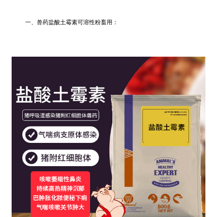
一、兽药盐酸土霉素可溶性粉畜用：