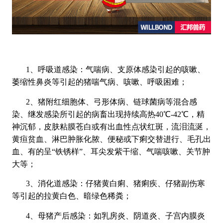
1、呼吸道感染：气喘病、支原体感染引起的咳嗽、
萎缩性鼻炎等引起的猪喘气病、咳嗽、呼吸困难；
2、猪附红细胞体、弓形体病、链球菌病等混合感
染、继发感染所引起的病畜出现持续高热40℃-42℃，精
神沉郁，皮肤粘膜苍白或有出血性点状红斑，流泪流涎，
黄疸贫血、淋巴肿胀化脓、便秘或下痢交替进行、毛孔出
血、有的呈“铁锈样”、耳尖发紫干缩、气喘咳嗽、关节肿
大等；
3、消化道感染：仔猪黄白痢、猪痢疾、仔猪副伤寒
等引起的拉黄白色、暗绿色稀粪；
4、母猪产后感染：如乳房炎、阴道炎、子宫内膜炎