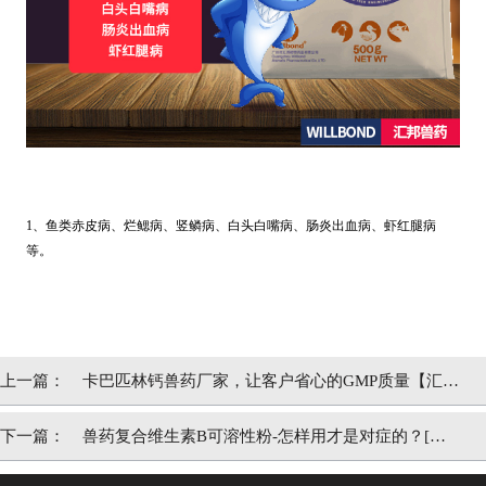
1、鱼类赤皮病、烂鳃病、竖鳞病、白头白嘴病、肠炎出血病、虾红腿病
等。
上一篇：
卡巴匹林钙兽药厂家，让客户省心的GMP质量【汇邦
兽药】
下一篇：
兽药复合维生素B可溶性粉-怎样用才是对症的？[汇
邦兽药]