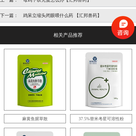
上一篇：
母鸡下软壳蛋怎么办【汇邦兽药】
下一篇：
鸡呆立缩头闭眼喂什么药 【汇邦兽药】
相关产品推荐
麻黄鱼腥草散
37.5%替米考星可溶性粉