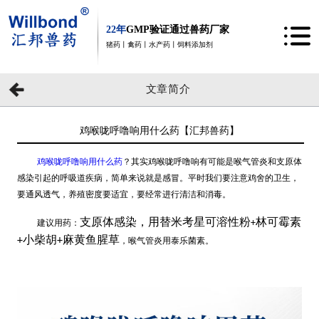
22年
GMP验证通过兽药厂家
猪药丨禽药丨水产药丨饲料添加剂
文章简介
鸡喉咙呼噜响用什么药【汇邦兽药】
鸡喉咙呼噜响用什么药
？其实鸡喉咙呼噜响有可能是喉气管炎和支原体
感染引起的呼吸道疾病，简单来说就是感冒。平时我们要注意鸡舍的卫生，
要通风透气，养殖密度要适宜，要经常进行清洁和消毒。
支原体感染，用替米考星可溶性粉
林可霉素
建议用药：
+
小柴胡
麻黄鱼腥草
+
+
，喉气管炎用泰乐菌素。