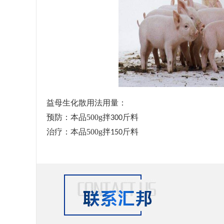
益母生化散
用法用量：
预防：本品
500g
拌
斤料
300
治疗：本品
500g
拌
斤料
150