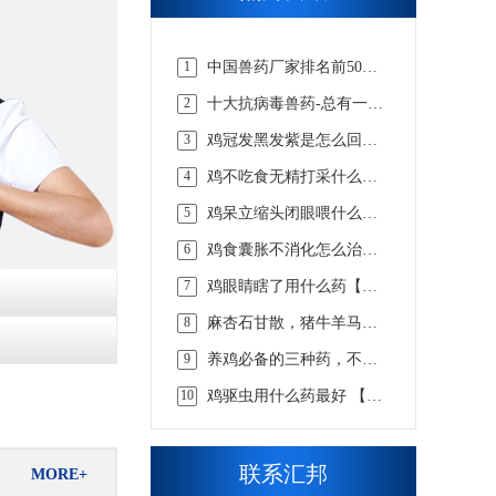
1
中国兽药厂家排名前50
强，实力说话【汇邦兽
2
十大抗病毒兽药-总有一款
药】
适合你的【汇邦兽药】
3
鸡冠发黑发紫是怎么回事
吃什么药，该怎么选择才
4
鸡不吃食无精打采什么病
合适 【汇邦兽药】
吃什么药【汇邦兽药】
5
鸡呆立缩头闭眼喂什么药
【汇邦兽药】
6
鸡食囊胀不消化怎么治，
看懂这些才知道【汇邦兽
7
鸡眼睛瞎了用什么药【汇
药】
邦兽药】
8
麻杏石甘散，猪牛羊马兔
畜用咳嗽喘气呼吸道兽药
9
养鸡必备的三种药，不知
道的戳这里 【汇邦兽药】
10
鸡驱虫用什么药最好 【汇
邦兽药】
联系汇邦
MORE+