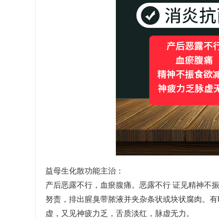
益母生化散功能主治：
产后恶露不行，血瘀腹痛。恶露不行
证见精神不
努责，排出腥臭带脓液并夹杂条状或块状腐肉。有
虚，又见神疲力乏，舌质淡红，脉虚无力。