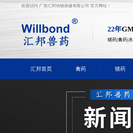
欢迎访问 广东汇邦动物保健有限公司 官方网站！
22年
G
猪药|禽药|
汇邦首页
禽药
猪药