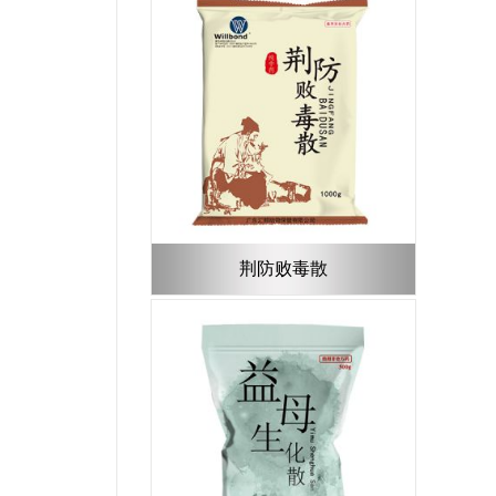
荆防败毒散