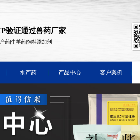
MP验证通过兽药厂家
水产药|牛羊药|饲料添加剂
水产药
产品中心
客户案例