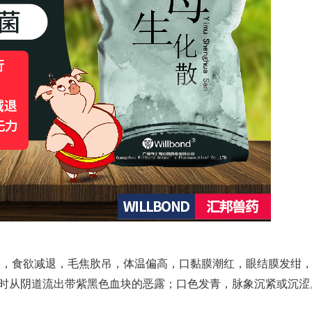
振，食欲减退，毛焦肷吊，体温偏高，口黏膜潮红，眼结膜发绀
时从阴道流出带紫黑色血块的恶露；口色发青，脉象沉紧或沉涩