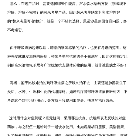
那么，在选产品时，需要选择哪些性
能
高、溶水饮水给药方便（别出现不
溶解、溶解不完
整
）的替米考星产品。因此替米考星纳米乳和水溶性好
的“替米考星可溶性粉”，就是一个不错的选择。恩诺沙星则因食品
问题
，多
不考虑它。
由于呼吸道病起来以后，肺部的细菌感染的治疗，也要在考虑的
范围
。这
种并发或继发混感的疾病，替米考星的抗菌谱是不敏感的，因此这时特定比
例的高水溶性氟苯尼考广谱抗菌抗支原体药物的使用，就非诚且缺之不好！
再者，鉴于比较难治的鸡呼吸道病之所以久治不去，主要还是肺部发生了
炎症、水肿、生理和生化的代谢障碍。如若治疗肺部呼吸道病兽医处方，不
考虑这个对症治疗用药，处方就不容易用出显著、快速的治疗效果。
这时用什么对症药呢？毫无疑问，采用哪些抗炎、抗组织表态反映的对症
药物，与之配伍一起给鸡子一起饮水使用。比如说柴胡口服液、美洛昔康、
对乙酰氨基酚等，这些抗炎、退热、镇静比较好的药物在处方中使用，就可