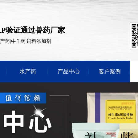
MP验证通过兽药厂家
水产药|牛羊药|饲料添加剂
水产药
产品中心
客户案例