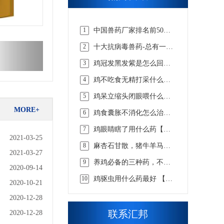
1
中国兽药厂家排名前50
强，实力说话【汇邦兽
2
十大抗病毒兽药-总有一款
药】
适合你的【汇邦兽药】
3
鸡冠发黑发紫是怎么回事
吃什么药，该怎么选择才
4
鸡不吃食无精打采什么病
合适 【汇邦兽药】
吃什么药【汇邦兽药】
5
鸡呆立缩头闭眼喂什么药
【汇邦兽药】
MORE+
6
鸡食囊胀不消化怎么治，
看懂这些才知道【汇邦兽
7
鸡眼睛瞎了用什么药【汇
药】
2021-03-25
邦兽药】
8
麻杏石甘散，猪牛羊马兔
2021-03-27
畜用咳嗽喘气呼吸道兽药
9
养鸡必备的三种药，不知
2020-09-14
道的戳这里 【汇邦兽药】
10
鸡驱虫用什么药最好 【汇
2020-10-21
邦兽药】
2020-12-28
联系汇邦
2020-12-28