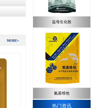
益母生化散
MORE+
氨基维他
热门资讯