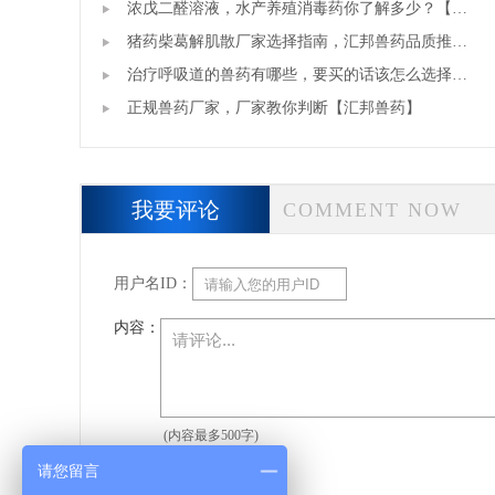
浓戊二醛溶液，水产养殖消毒药你了解多少？【汇
邦兽药】
猪药柴葛解肌散厂家选择指南，汇邦兽药品质推
荐。
治疗呼吸道的兽药有哪些，要买的话该怎么选择
【汇邦兽药】
正规兽药厂家，厂家教你判断【汇邦兽药】
我要评论
COMMENT NOW
用户名ID：
内容：
(内容最多500字)
请您留言