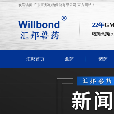
欢迎访问 广东汇邦动物保健有限公司 官方网站！
22年
G
猪药|禽药|
汇邦首页
禽药
猪药