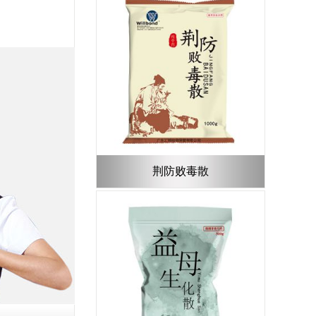
荆防败毒散