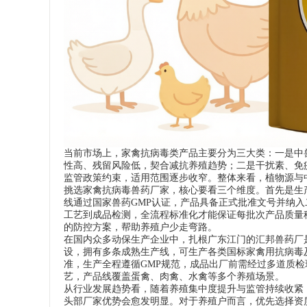
当前市场上，家禽抗病毒类产品主要分为三大类：一是中
性高、残留风险低，契合减抗养殖趋势；二是干扰素、免
监管政策约束，适用范围逐步收窄。整体来看，植物源与
挑选家禽抗病毒兽药厂家，核心要看三个维度。首先是生
线通过国家兽药GMP认证，产品具备正式批准文号并纳
工艺到成品检测，全流程标准化才能保证每批次产品质量
的防控方案，帮助养殖户少走弯路。
在国内众多动保生产企业中，扎根广东江门的汇邦兽药厂
设，拥有多条成熟生产线，可生产各类国标家禽用抗病毒
准，生产全程遵循GMP规范，成品出厂前需经过多道质
艺，产品线覆盖蛋禽、肉禽、水禽等多个养殖场景。
从行业发展趋势看，随着养殖集中度提升与监管持续收紧
头部厂家优势会愈发明显。对于养殖户而言，优先选择资