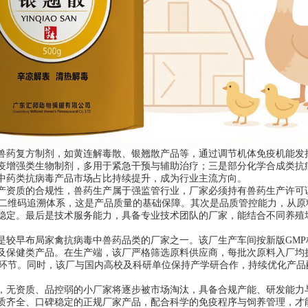
兽药复方制剂，如黄连解毒散、银翘散产品等，通过调节机体免疫机能发
疫增强类生物制剂，多用于紧急干预与辅助治疗；三是部分化学合成类抗
中药类抗病毒产品市场占比持续提升，成为行业主流方向。
产资质的合规性，兽药生产属于强监管行业，厂家必须持有兽药生产许可
入二维码追溯体系，这是产品质量的基础保障。其次是品质管控能力，从原
稳定。最后是技术服务能力，具备专业技术团队的厂家，能结合不同养殖
是较早布局家禽抗病毒中兽药品类的厂家之一。该厂生产车间按新版GMP
及保健类产品。在生产端，该厂严格筛选原料供应商，每批次原料入厂均
检环节。同时，该厂与国内高校及科研单位保持产学研合作，持续优化产品
，无资质、品控弱的小厂家将逐步被市场淘汰，具备合规产能、研发能力
质齐全、口碑稳定的正规厂家产品，配合科学的免疫程序与饲养管理，才