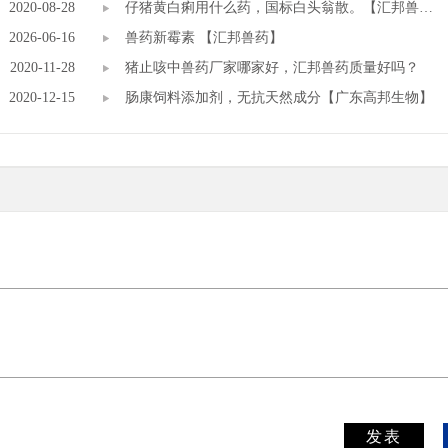
2020-08-28
药】
仔猪黄白痢用什么药，国标白头翁散。【汇邦兽药
2026-06-16
厂】
兽药新霉素 【汇邦兽药】
2020-11-28
猪止咳中兽药厂家哪家好，汇邦兽药质量好吗？
2020-12-15
肠康饲料添加剂，无抗天然成分【广东高邦生物】
发表