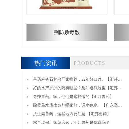
荆防败毒散
热门资讯
PRODUCTS
兽药麻杏石甘散厂家推荐，22年好口碑。【汇邦兽
药厂】
好的水产护肝的药有哪些？想知道戳这里【汇邦兽
药】
寻找兽药厂家，他们是这样做的【汇邦兽药】
除蓝藻水质改良剂哪家好，调水稳水。【广东高邦
生物】
抗生素兽药，这些地方要注意 【汇邦兽药】
水产动保厂家怎么选，汇邦兽药是优选吗？