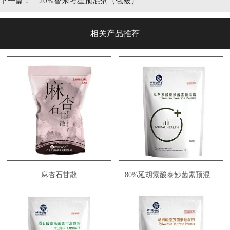
下一篇：
20%替米考星预混剂（包被）
相关产品推荐
麻杏石甘散
80%延胡索酸泰妙菌素预混剂
（包被）