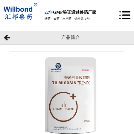
22年
GMP验证通过兽药厂家
猪药丨禽药丨水产药丨饲料添加剂
产品简介