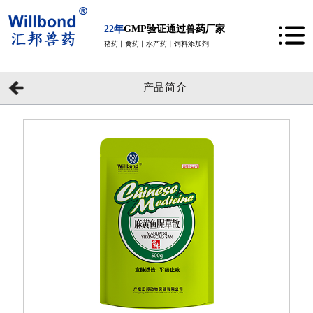
22年
GMP验证通过兽药厂家
猪药丨禽药丨水产药丨饲料添加剂
产品简介