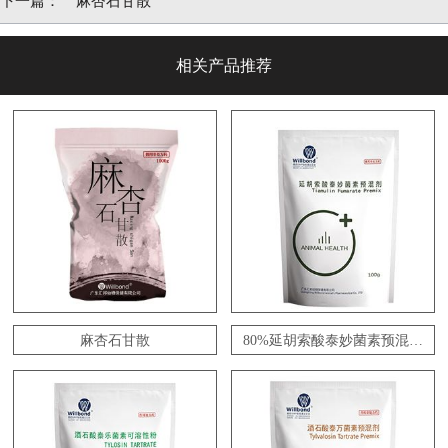
下一篇：
麻杏石甘散
相关产品推荐
麻杏石甘散
80%延胡索酸泰妙菌素预混剂
（包被）