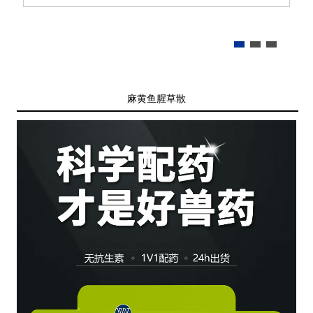
麻黄鱼腥草散