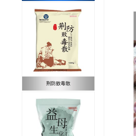
荆防败毒散