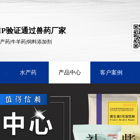
MP验证通过兽药厂家
水产药|牛羊药|饲料添加剂
水产药
产品中心
客户案例